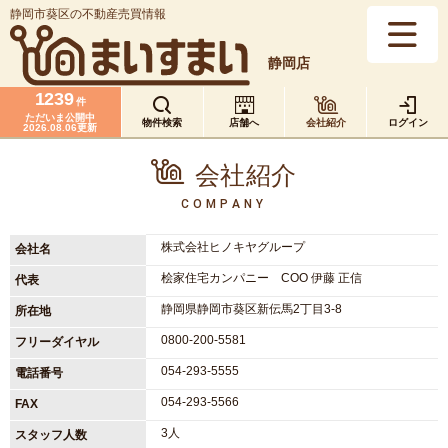
静岡市葵区の不動産売買情報
静岡店
1239
件
ただいま公開中
物件検索
店舗へ
会社紹介
ログイン
2026.08.06更新
会社紹介
COMPANY
株式会社ヒノキヤグループ
会社名
桧家住宅カンパニー COO 伊藤 正信
代表
静岡県静岡市葵区新伝馬2丁目3-8
所在地
0800-200-5581
フリーダイヤル
054-293-5555
電話番号
054-293-5566
FAX
3人
スタッフ人数