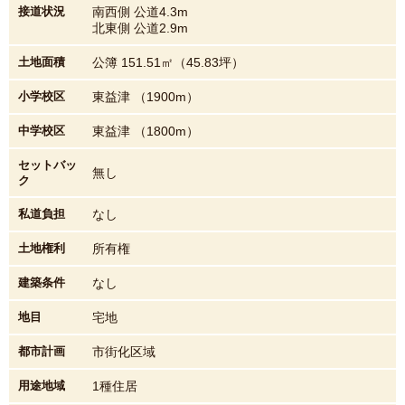
接道状況
南西側 公道4.3m
北東側 公道2.9m
土地面積
公簿 151.51㎡（45.83坪）
小学校区
東益津 （1900m）
中学校区
東益津 （1800m）
セットバッ
無し
ク
私道負担
なし
土地権利
所有権
建築条件
なし
地目
宅地
都市計画
市街化区域
用途地域
1種住居