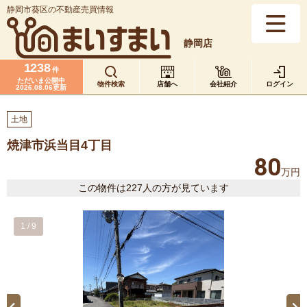
静岡市葵区の不動産売買情報
静岡店
1238
件
ただいま公開中
物件検索
店舗へ
会社紹介
ログイン
2026.08.06更新
土地
焼津市浜当目4丁目
80
万円
この物件は227人の方が見ています
1
/
9