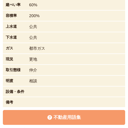
建ぺい率
60%
容積率
200%
上水道
公共
下水道
公共
ガス
都市ガス
現況
更地
取引態様
仲介
明渡
相談
設備・条件
備考
不動産用語集