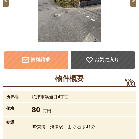
資料請求
お気に入り
物件概要
所在地
焼津市浜当目4丁目
80
価格
万円
交通
JR東海 焼津駅 まで 徒歩41分