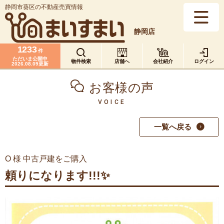
静岡市葵区の不動産売買情報
静岡店
1233
件
ただいま公開中
物件検索
店舗へ
会社紹介
ログイン
2026.08.09更新
お客様の声
VOICE
一覧へ戻る
O 様 中古戸建をご購入
頼りになります!!!✨